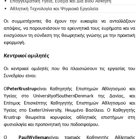
Επαγγελματική Υγεία, Ευεξία και Διά Βίου Άσκηση
Αθλητική Τεχνολογία και Ψηφιακά Εργαλεία
Οι συμμετέχοντες θα έχουν την ευκαιρία να ανταλλάξουν
απόψεις, να παρουσιάσουν τα ερευνητικά τους ευρήματα και να
ενισχύσουν τη σύνδεση της θεωρητικής γνώσης με την πρακτική
εφαρμογή.
Κεντρικοί ομιλητές
Οι κεντρικοί ομιλητές που θα πλαισιώσουν τις εργασίες του
Συνεδρίου είναι:
Ο
Peter
Krustrup
είναι Καθηγητής Επιστημών Αθλητισμού και
Υγείας στο
University
of
Southern
Denmark
της Δανίας, και
Επίτιμος Επισκέπτης Καθηγητής Επιστημών Αθλητισμού και
Υγείας στο
Exeter
University, Ηνωμένο Βασίλειο. Ο Καθηγητής
Krustrup
θεωρείται κορυφαίος αθλητικός επιστήμων στη
φυσιολογία και προπονητική του ποδοσφαίρου.
Ο
Paul
Wylleman
είναι τακτικός Καθηγητής Αθλητικής