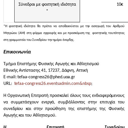
Σύνεδροι με φοιτητική ιδιότητα
10€
*
*Η φοιτητική ιδιότητα θα πρέπει να αποδεικνύεται με την εισαγωγή του Αριθμού
Μητρώου (ΑΜ) στη φόρμα εγγραφής και με προσκόμιση της φοιτητικής ταυτότητας
στη γραμματεία του Συνεδρίου την ημέρα έναρξης.
Επικοινωνία
Τμήμα Επιστήμης Φυσικής Αγωγής και Αθλητισμού
Εθνικής Αντίστασης 41, 17237, Δάφνη, Αττική
Ε-
mail
:
tefaa
-
congress
26@
phed
.
uoa
.
gr
URL:
tefaa-congress26.eventsadmin.com&nbsp
;
Η Οργανωτική Επιτροπή προσκαλεί όλους τους ενδιαφερόμενους
να συμμετάσχουν ενεργά, συμβάλλοντας στην επιτυχία του
συνεδρίου και στην προώθηση της επιστήμης της Φυσικής
Αγωγής και του Αθλητισμού.
Η Επιτροπή Συνεδρίου