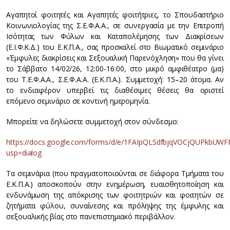
Αγαπητοί φοιτητές και Αγαπητές φοιτήτριες, το Σπουδαστήριο
Κοινωνιολογίας της Σ.Ε.Φ.Α.Α., σε συνεργασία με την Επιτροπή
Ισότητας των Φύλων και Καταπολέμησης των Διακρίσεων
(Ε.Ι.Φ.Κ.Δ.) του Ε.Κ.Π.Α., σας προσκαλεί στο Βιωματικό σεμινάριο
«Έμφυλες διακρίσεις και Σεξουαλική Παρενόχληση» που θα γίνει
το Σάββατο 14/02/26, 12:00-16:00, στο μικρό αμφιθέατρο (μα)
του Τ.Ε.Φ.Α.Α., Σ.Ε.Φ.Α.Α. (Ε.Κ.Π.Α.). Συμμετοχή: 15–20 άτομα. Αν
το ενδιαφέρον υπερβεί τις διαθέσιμες θέσεις θα οριστεί
επόμενο σεμινάριο σε κοντινή ημερομηνία.
Μπορείτε να δηλώσετε συμμετοχή στον σύνδεσμο:
https://docs.google.com/forms/d/e/1FAIpQLSdfbjqVOCjQUPkbU
usp=dialog
Τα σεμινάρια (που πραγματοποιούνται σε διάφορα Τμήματα του
Ε.Κ.Π.Α.) αποσκοπούν στην ενημέρωση, ευαισθητοποίηση και
ενδυνάμωση της απόκρισης των φοιτητριών και φοιτητών σε
ζητήματα φύλου, συναίνεσης και πρόληψης της έμφυλης και
σεξουαλικής βίας στο πανεπιστημιακό περιβάλλον.