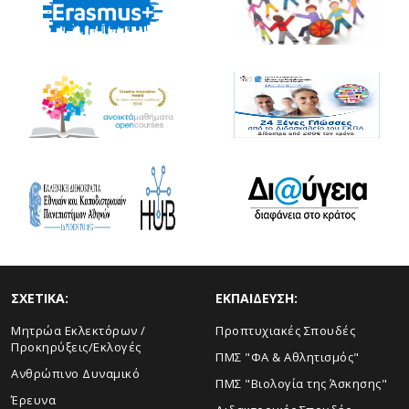
ΣΧΕΤΙΚΑ:
ΕΚΠΑΙΔΕΥΣΗ:
Μητρώα Εκλεκτόρων /
Προπτυχιακές Σπουδές
Προκηρύξεις/Εκλογές
ΠΜΣ "ΦΑ & Αθλητισμός"
Ανθρώπινο Δυναμικό
ΠΜΣ "Βιολογία της Άσκησης"
Έρευνα