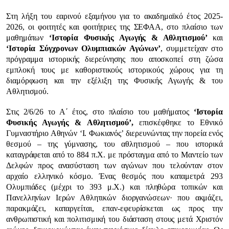
Στη λήξη του εαρινού εξαμήνου για το ακαδημαϊκό έτος 2025-
2026, οι φοιτητές και φοιτήτριες της ΣΕΦΑΑ, στο πλαίσιο των
μαθημάτων
‘Ιστορία Φυσικής Αγωγής & Αθλητισμού’
και
‘Ιστορία Σύγχρονων Ολυμπιακών Αγώνων’
, συμμετείχαν στο
πρόγραμμα ιστορικής διερεύνησης που αποσκοπεί στη ζώσα
εμπλοκή τους με καθοριστικούς ιστορικούς χώρους για τη
διαμόρφωση και την εξέλιξη της Φυσικής Αγωγής & του
Αθλητισμού.
Στις 2/6/26 το Α΄ έτος, στο πλαίσιο του μαθήματος
‘Ιστορία
Φυσικής Αγωγής & Αθλητισμού’,
επισκέφθηκε το Εθνικό
Γυμναστήριο Αθηνών ‘Ι. Φωκιανός’ διερευνώντας την πορεία ενός
θεσμού – της γύμνασης, του αθλητισμού – που ιστορικά
καταγράφεται από το 884 π.Χ. με πρόσταγμα από το Μαντείο των
Δελφών προς ανασύσταση των αγώνων που τελούνταν στον
αρχαίο ελληνικό κόσμο. Ένας θεσμός που καταμετρά 293
Ολυμπιάδες (μέχρι το 393 μ.Χ.) και πληθώρα τοπικών και
Πανελληνίων Ιερών Αθλητικών διοργανώσεων· που ακμάζει,
παρακμάζει, καταργείται, επαν-εφευρίσκεται ως προς την
ανθρωπιστική και πολιτισμική του διάσταση στους μετά Χριστόν