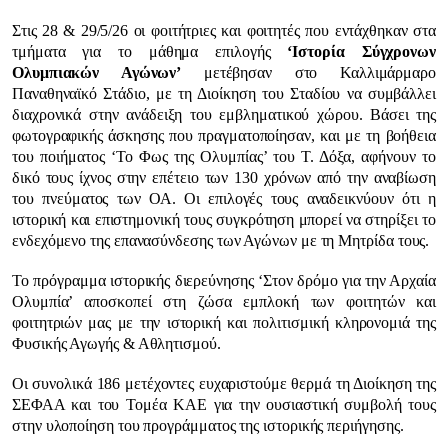
Στις 28 & 29/5/26 οι φοιτήτριες και φοιτητές που εντάχθηκαν στα
τμήματα για το μάθημα επιλογής
‘Ιστορία Σύγχρονων
Ολυμπιακών Αγώνων’
μετέβησαν στο Καλλιμάρμαρο
Παναθηναϊκό Στάδιο, με τη Διοίκηση του Σταδίου να συμβάλλει
διαχρονικά στην ανάδειξη του εμβληματικού χώρου. Βάσει της
φωτογραφικής άσκησης που πραγματοποίησαν, και με τη βοήθεια
του ποιήματος ‘Το Φως της Ολυμπίας’ του Τ. Δόξα, αφήνουν το
δικό τους ίχνος στην επέτειο των 130 χρόνων από την αναβίωση
του πνεύματος των ΟΑ. Οι επιλογές τους αναδεικνύουν ότι η
ιστορική και επιστημονική τους συγκρότηση μπορεί να στηρίξει το
ενδεχόμενο της επανασύνδεσης των Αγώνων με τη Μητρίδα τους.
Το πρόγραμμα ιστορικής διερεύνησης ‘Στον δρόμο για την Αρχαία
Ολυμπία’ αποσκοπεί στη ζώσα εμπλοκή των φοιτητών και
φοιτητριών μας με την ιστορική και πολιτισμική κληρονομιά της
Φυσικής Αγωγής & Αθλητισμού.
Οι συνολικά 186 μετέχοντες ευχαριστούμε θερμά τη Διοίκηση της
ΣΕΦΑΑ και του Τομέα ΚΑΕ για την ουσιαστική συμβολή τους
στην υλοποίηση του προγράμματος της ιστορικής περιήγησης.