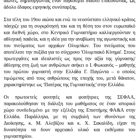
αιώνες, δημιουργώντας έναν παγκόσμιο δίαυλο επικοινωνίας. Ως
άδολο έδαφος ειρηνικής συνύπαρξης.
Στα τέλη του 19ου αιώνα και ενώ το νεοσύστατο ελληνικό κράτος
πάσχιζε για τη συγκρότησή του και τη θέση του στον ευρωπαϊκό
και διεθνή χώρο, στο Κεντρικό Γυμναστήριο καλλιεργούνταν η
αθλητική παιδεία, και η ιδέα για την αναβίωση της αγωνιστικής και
του πνεύματος των αρχαίων Ολυμπίων. Του πνεύματος που
αποτέλεσε την πυξίδα για το σύγχρονο 'Ολυμπιακό Κίνημα'.
Στους
πρωτεργάτες και ιδεαλιστές ως προς την αξία της γύμνασης/
άθλησης στη ζωή των ανθρώπων ανήκει ο Ι. Φωκιανός – μαθητής
του πρώτου γυμναστή στην Ελλάδα Γ. Παγώντα – ο οποίος
τιμώμενος από τους ανθρώπους της εποχής του, μετά θάνατον,
χαρακτηρίστηκε ως ‘Πατέρας της Γυμναστικής’ στην Ελλάδα.
Οι πρωτοετείς φοιτητές και φοιτήτριες της ΣΕΦΑΑ,
παρακολούθησαν τη διάλεξη του μαθήματος σε έναν ιστορικό
χώρο συνδεδεμένο με την εξέλιξη της Επιστήμης ΦΑ&Α στην
Ελλάδα. Παράλληλα, με τη συμβολή των ιθυνόντων της
Διοίκησης, κ. Μ. Αλεβίζου και κ. Χ. Σακαλίδη, είχαν τη
δυνατότητα να δουν αρχειακό υλικό και εκθέματα του
γυμναστηρίου.