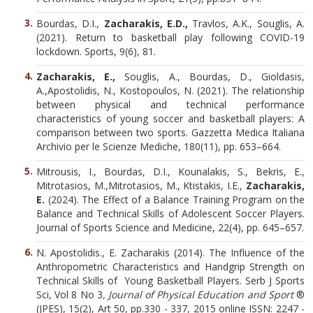
Bourdas, D.I.,
Zacharakis, E.D.,
Travlos, A.K., Souglis, A.
(2021). Return to basketball play following COVID-19
lockdown. Sports, 9(6), 81.
Zacharakis, E.,
Souglis, A., Bourdas, D., Gioldasis,
A.,Apostolidis, N., Kostopoulos, N. (2021). The relationship
between physical and technical performance
characteristics of young soccer and basketball players: A
comparison between two sports. Gazzetta Medica Italiana
Archivio per le Scienze Mediche, 180(11), pp. 653–664.
Mitrousis, I., Bourdas, D.I., Kounalakis, S., Bekris, E.,
Mitrotasios, M.,Mitrotasios, M., Ktistakis, I.E.,
Zacharakis,
E.
(2024). The Effect of a Balance Training Program on the
Balance and Technical Skills of Adolescent Soccer Players.
Journal of Sports Science and Medicine, 22(4), pp. 645–657.
N. Apostolidis., E. Zacharakis (2014). The Influence of the
Anthropometric Characteristics and Handgrip Strength on
Technical Skills of Young Basketball Players. Serb J Sports
Sci, Vol 8 No 3
, Journal of Physical Education and Sport
®
(JPES), 15(2), Art 50, pp.330 - 337, 2015 online ISSN: 2247 -