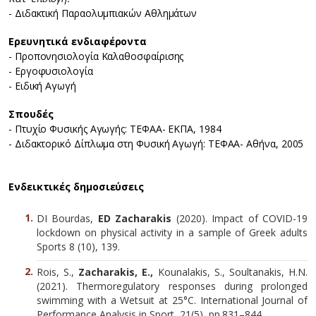
- Διδακτική Παραολυμπιακών Αθλημάτων
Ερευνητικά ενδιαφέροντα
- Προπονησιολογία Καλαθοσφαίρισης
- Εργοφυσιολογία
- Ειδική Αγωγή
Σπουδές
- Πτυχίο Φυσικής Αγωγής: ΤΕΦΑΑ- ΕΚΠΑ, 1984
- Διδακτορικό Δίπλωμα στη Φυσική Αγωγή: ΤΕΦΑΑ- Αθήνα, 2005
Ενδεικτικές δημοσιεύσεις
DI Bourdas,
ED Zacharakis
(2020). Impact of COVID-19
lockdown on physical activity in a sample of Greek adults
Sports 8 (10), 139.
Rois, S.,
Zacharakis, E.,
Kounalakis, S., Soultanakis, H.N.
(2021). Thermoregulatory responses during prolonged
swimming with a Wetsuit at 25°C. International Journal of
Performance Analysis in Sport, 21(5), pp.831–844.