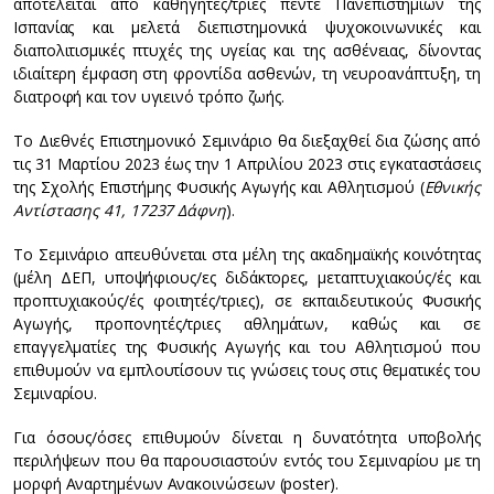
αποτελείται από καθηγητές/τριες πέντε Πανεπιστημίων της
Ισπανίας και μελετά διεπιστημονικά ψυχοκοινωνικές και
διαπολιτισμικές πτυχές της υγείας και της ασθένειας, δίνοντας
ιδιαίτερη έμφαση στη φροντίδα ασθενών, τη νευροανάπτυξη, τη
διατροφή και τον υγιεινό τρόπο ζωής.
Το Διεθνές Επιστημονικό Σεμινάριο θα διεξαχθεί δια ζώσης από
τις 31 Μαρτίου 2023 έως την 1 Απριλίου 2023 στις εγκαταστάσεις
της Σχολής Επιστήμης Φυσικής Αγωγής και Αθλητισμού (
Εθνικής
Αντίστασης 41, 17237 Δάφνη
).
Το Σεμινάριο απευθύνεται στα μέλη της ακαδημαϊκής κοινότητας
(μέλη ΔΕΠ, υποψήφιους/ες διδάκτορες, μεταπτυχιακούς/ές και
προπτυχιακούς/ές φοιτητές/τριες), σε εκπαιδευτικούς Φυσικής
Αγωγής, προπονητές/τριες αθλημάτων, καθώς και σε
επαγγελματίες της Φυσικής Αγωγής και του Αθλητισμού που
επιθυμούν να εμπλουτίσουν τις γνώσεις τους στις θεματικές του
Σεμιναρίου.
Για όσους/όσες επιθυμούν δίνεται η δυνατότητα υποβολής
περιλήψεων που θα παρουσιαστούν εντός του Σεμιναρίου με τη
μορφή Αναρτημένων Ανακοινώσεων (poster).