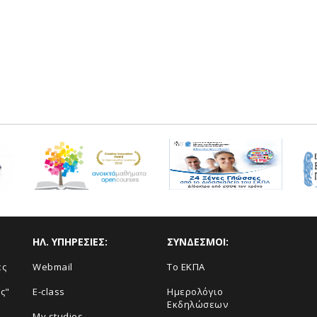
ΗΛ. ΥΠΗΡΕΣΙΕΣ:
ΣΥΝΔΕΣΜΟΙ:
ές
Webmail
Το ΕΚΠΑ
ς"
E-class
Ημερολόγιο
Εκδηλώσεων
My studies